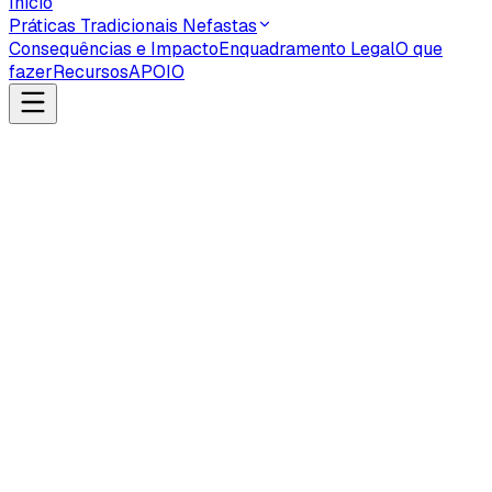
Início
Práticas Tradicionais Nefastas
Consequências e Impacto
Enquadramento Legal
O que
fazer
Recursos
APOIO
recursos e
materiais de referência