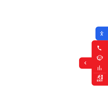
Mutilação Genital Feminina: Manual de Orientação para
as Escolas
Manual de Orientação para as Escolas (CIG)
Descarregar PDF